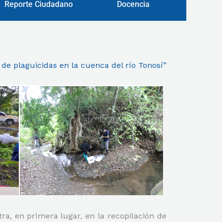
r
e
r
Reporte Ciudadano
Docencia
a
m
de plaguicidas en la cuenca del río Tonosí”
ra, en primera lugar, en la recopilación de