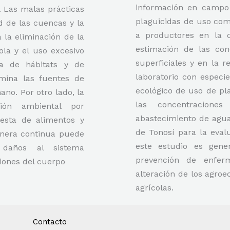
información en campo 
. Las malas prácticas
plaguicidas de uso com
d de las cuencas y la
a productores en la 
 la eliminación de la
estimación de las con
ola y el uso excesivo
superficiales y en la 
da de hábitats y de
laboratorio con especie
amina las fuentes de
ecológico de uso de pla
no. Por otro lado, la
las concentracione
ión ambiental por
abastecimiento de agua 
gesta de alimentos y
de Tonosí para la eva
anera continua puede
este estudio es gene
 daños al sistema
prevención de enfe
ciones del cuerpo
alteración de los agroe
agrícolas.
Contacto