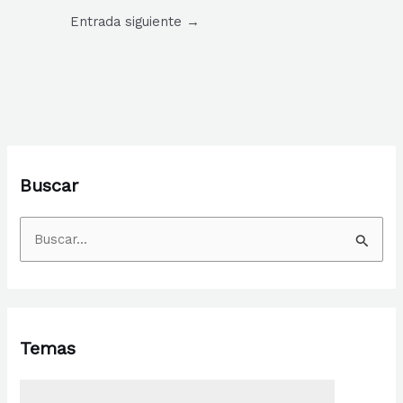
Entrada siguiente
→
Buscar
B
u
s
c
Temas
a
r
p