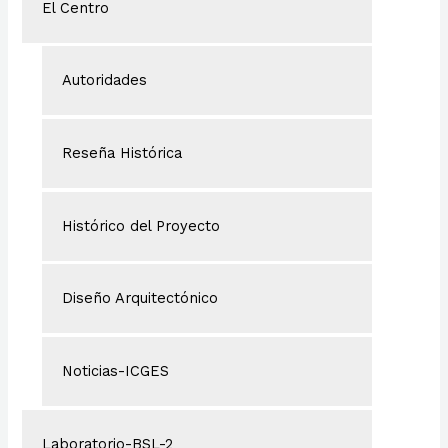
El Centro
o
r
Autoridades
:
Reseña Histórica
Histórico del Proyecto
Diseño Arquitectónico
Noticias-ICGES
Laboratorio-BSL-2