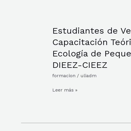
Estudiantes de Ve
Estudiantes
de
Capacitación Teór
Veterinaria
Ecología de Pequ
UP
–
DIEEZ-CIEEZ
Capacitación
formacion
/
uliadm
Teórico-
Práctica
Leer más »
de
Ecología
de
Pequeños
Mamíferos