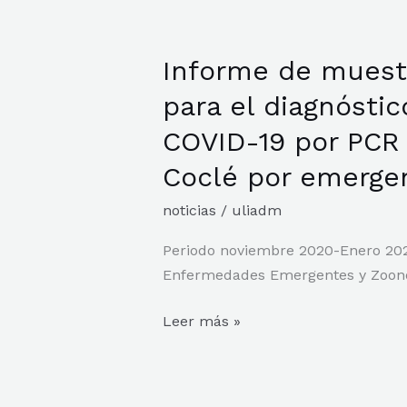
DIEEZ-
CIEEZ
Informe de muest
Informe
de
para el diagnósti
muestras
COVID-19 por PCR 
procesadas
para
Coclé por emergen
el
noticias
/
uliadm
diagnóstico
molecular
Periodo noviembre 2020-Enero 2023
de
Enfermedades Emergentes y Zoonó
COVID-
19
Leer más »
por
PCR
de