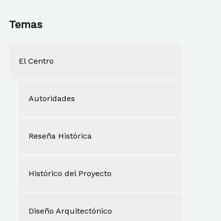
c
a
Temas
r
p
El Centro
o
r
Autoridades
:
Reseña Histórica
Histórico del Proyecto
Diseño Arquitectónico