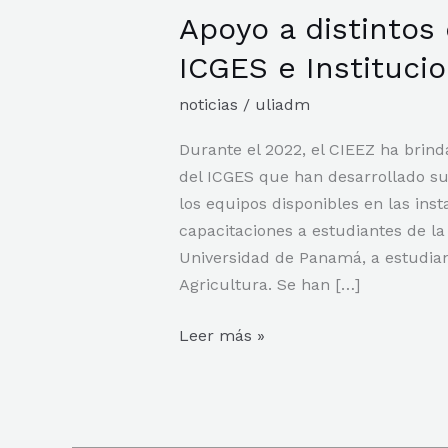
Apoyo a distinto
Apoyo
a
ICGES e Instituci
distintos
departamentos
noticias
/
uliadm
de
Durante el 2022, el CIEEZ ha brin
ICGES
del ICGES que han desarrollado su
e
los equipos disponibles en las ins
Instituciones
capacitaciones a estudiantes de la
Públicas
Universidad de Panamá, a estudiant
Agricultura. Se han […]
Leer más »