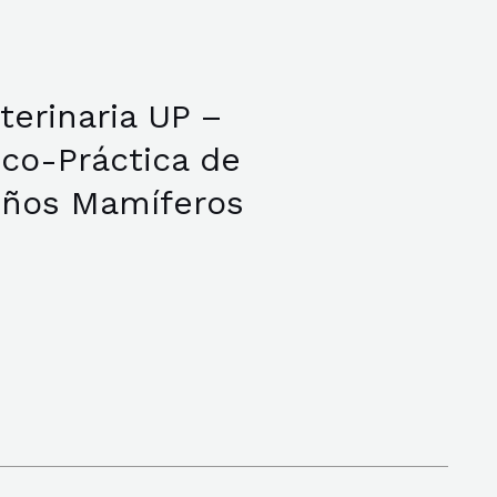
terinaria UP –
ico-Práctica de
eños Mamíferos